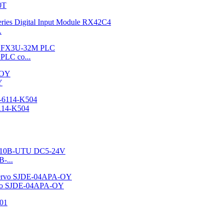
0T
.
PLC co...
Y
114-K504
-...
rvo SJDE-04APA-OY