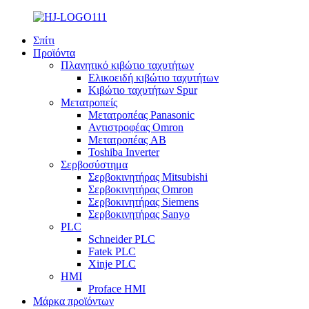
Σπίτι
Προϊόντα
Πλανητικό κιβώτιο ταχυτήτων
Ελικοειδή κιβώτιο ταχυτήτων
Κιβώτιο ταχυτήτων Spur
Μετατροπείς
Μετατροπέας Panasonic
Αντιστροφέας Omron
Μετατροπέας AB
Toshiba Inverter
Σερβοσύστημα
Σερβοκινητήρας Mitsubishi
Σερβοκινητήρας Omron
Σερβοκινητήρας Siemens
Σερβοκινητήρας Sanyo
PLC
Schneider PLC
Fatek PLC
Xinje PLC
HMI
Proface HMI
Μάρκα προϊόντων