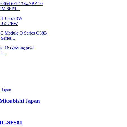
0M 6EP1...
1-0557/RW
eries...
1...
itsubishi Japan
 HC-SFS81