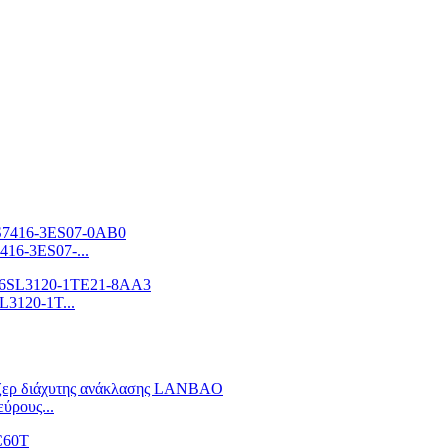
16-3ES07-...
3120-1T...
ύρους...