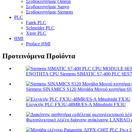
Σερβοκινητήρας Omron
Σερβοκινητήρας Sanyo
Σερβοκινητήρας Siemens
PLC
Fatek PLC
Schneider PLC
Xinje PLC
HMI
Proface HMI
Προτεινόμενα Προϊόντα
ΕΝΟΤΗΤΑ CPU Siemens SIMATIC S7-400 PLC 6ES74
Siemens SINAMICS S120 Μονάδα Μονού κινητήρα 6SL
Ελεγκτής PLC FX3U-48MR/ES-A Mitsubishi FX3U
Φωτοηλεκτρικό λέιζερ διάχυτης ανάκλασης LANBAO ε