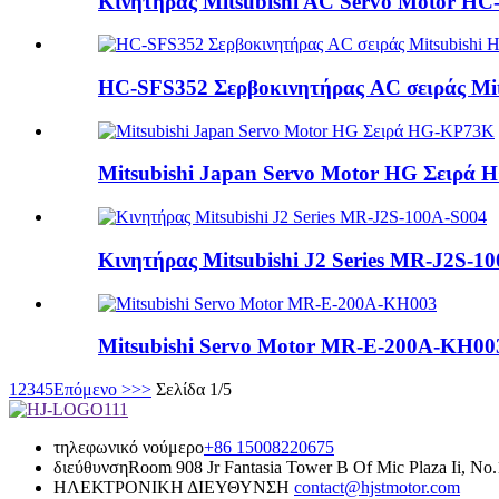
Κινητήρας Mitsubishi AC Servo Motor H
HC-SFS352 Σερβοκινητήρας AC σειράς Mi
Mitsubishi Japan Servo Motor HG Σειρά
Κινητήρας Mitsubishi J2 Series MR-J2S-1
Mitsubishi Servo Motor MR-E-200A-KH00
1
2
3
4
5
Επόμενο >
>>
Σελίδα 1/5
τηλεφωνικό νούμερο
+86 15008220675
διεύθυνση
Room 908 Jr Fantasia Tower B Of Mic Plaza Ii, No
ΗΛΕΚΤΡΟΝΙΚΗ ΔΙΕΥΘΥΝΣΗ
contact@hjstmotor.com