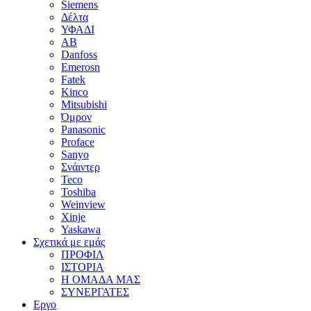
Siemens
Δέλτα
ΥΦΑΔΙ
AB
Danfoss
Emerosn
Fatek
Kinco
Mitsubishi
Όμρον
Panasonic
Proface
Sanyo
Σνάιντερ
Teco
Toshiba
Weinview
Xinje
Yaskawa
Σχετικά με εμάς
ΠΡΟΦΙΛ
ΙΣΤΟΡΙΑ
Η ΟΜΑΔΑ ΜΑΣ
ΣΥΝΕΡΓΑΤΕΣ
Εργο