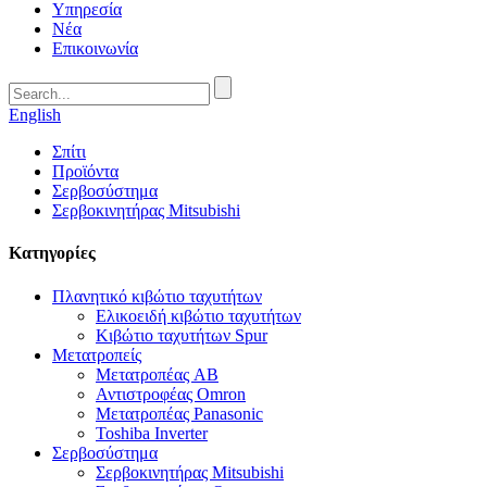
Υπηρεσία
Νέα
Επικοινωνία
English
Σπίτι
Προϊόντα
Σερβοσύστημα
Σερβοκινητήρας Mitsubishi
Κατηγορίες
Πλανητικό κιβώτιο ταχυτήτων
Ελικοειδή κιβώτιο ταχυτήτων
Κιβώτιο ταχυτήτων Spur
Μετατροπείς
Μετατροπέας AB
Αντιστροφέας Omron
Μετατροπέας Panasonic
Toshiba Inverter
Σερβοσύστημα
Σερβοκινητήρας Mitsubishi