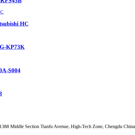
C-KFS43B
tsubishi HC
 HG-KP73K
00A-S004
3
.1388 Middle Section Tianfu Avenue, High-Tech Zone, Chengdu Chin