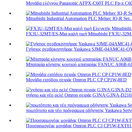
Μονάδα ελέγχου Panasonic AFPX-C60T PLC Fp-x C6
Mitsubishi Industrial Automation PLC Melsec IQ-R Ser..
FX3U-32MT/ES-Μια καλή τιμή Mitsubishi FX3U-32M 
Γνήσιος σερβοκινητήρας Yaskawa SJME-04AMC41-O
Μπαταρία κίνησης κουτιού μπαταρίας FANUC A06B-6
Μονάδα εισόδου σειράς Omron PLC CP CP1W-8ED
γνήσιο και νέο ρελέ Omron σειράς G3NA G3NA-D210B
πρωτότυπο και νέο πρόγραμμα οδήγησης Yaskawa Se
Προσαρμογέας μονάδας Omron PLC CJ CP1W-EXT01