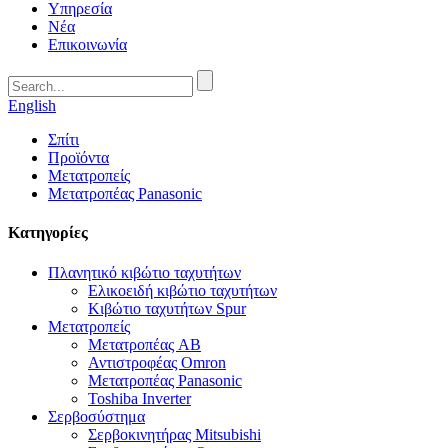
Υπηρεσία
Νέα
Επικοινωνία
English
Σπίτι
Προϊόντα
Μετατροπείς
Μετατροπέας Panasonic
Κατηγορίες
Πλανητικό κιβώτιο ταχυτήτων
Ελικοειδή κιβώτιο ταχυτήτων
Κιβώτιο ταχυτήτων Spur
Μετατροπείς
Μετατροπέας AB
Αντιστροφέας Omron
Μετατροπέας Panasonic
Toshiba Inverter
Σερβοσύστημα
Σερβοκινητήρας Mitsubishi