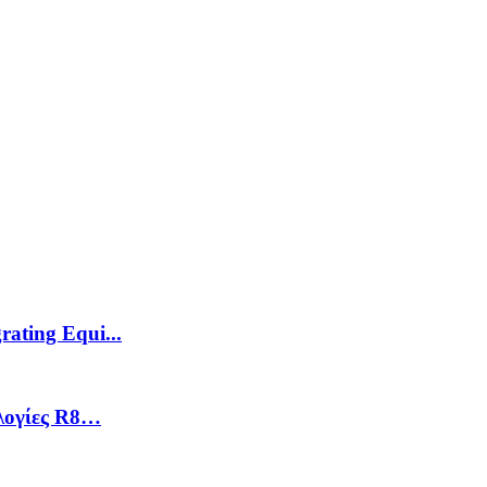
ating Equi...
ολογίες R8…