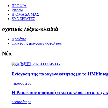
ΠΡΟΦΙΛ
Ιστορία
Η ΟΜΑΔΑ ΜΑΣ
ΣΥΝΕΡΓΑΤΕΣ
σχετικές λέξεις-κλειδιά
Προϊόντα
ανιχνευτής μετάλλων ασφαλείας
Νέα
Ενίσχυση της παραγωγικότητας με το HMl:Integr
περισσότερο
Η Panasonic αποφασίζει να επενδύσει στις τεχν
περισσότερο