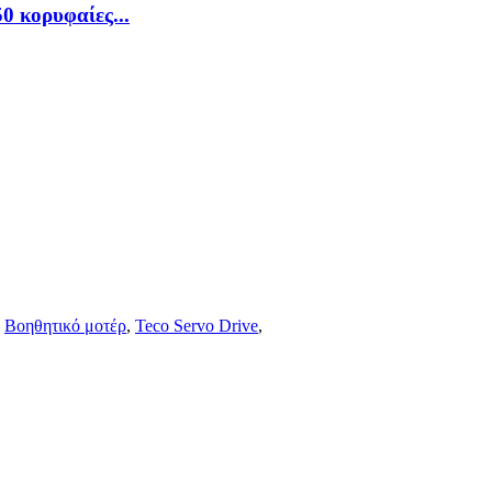
0 κορυφαίες...
,
Βοηθητικό μοτέρ
,
Teco Servo Drive
,