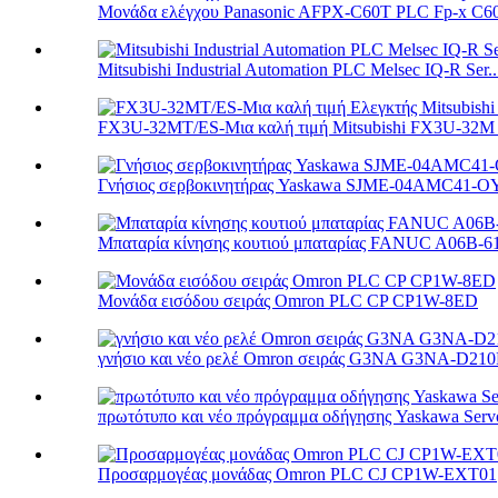
Μονάδα ελέγχου Panasonic AFPX-C60T PLC Fp-x C6
Mitsubishi Industrial Automation PLC Melsec IQ-R Ser..
FX3U-32MT/ES-Μια καλή τιμή Mitsubishi FX3U-32M 
Γνήσιος σερβοκινητήρας Yaskawa SJME-04AMC41-O
Μπαταρία κίνησης κουτιού μπαταρίας FANUC A06B-6
Μονάδα εισόδου σειράς Omron PLC CP CP1W-8ED
γνήσιο και νέο ρελέ Omron σειράς G3NA G3NA-D210B
πρωτότυπο και νέο πρόγραμμα οδήγησης Yaskawa Se
Προσαρμογέας μονάδας Omron PLC CJ CP1W-EXT01