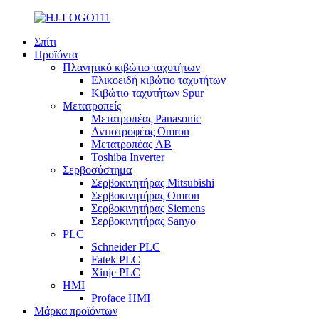
Σπίτι
Προϊόντα
Πλανητικό κιβώτιο ταχυτήτων
Ελικοειδή κιβώτιο ταχυτήτων
Κιβώτιο ταχυτήτων Spur
Μετατροπείς
Μετατροπέας Panasonic
Αντιστροφέας Omron
Μετατροπέας AB
Toshiba Inverter
Σερβοσύστημα
Σερβοκινητήρας Mitsubishi
Σερβοκινητήρας Omron
Σερβοκινητήρας Siemens
Σερβοκινητήρας Sanyo
PLC
Schneider PLC
Fatek PLC
Xinje PLC
HMI
Proface HMI
Μάρκα προϊόντων