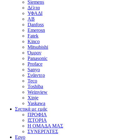
Siemens
Δέλτα
ΥΦΑΔΙ
AB
Danfoss
Emerosn
Fatek
Kinco
Mitsubishi
Όμρον
Panasonic
Proface
Sanyo
Σνάιντερ
Teco
Toshiba
Weinview
Xinje
Yaskawa
Σχετικά με εμάς
ΠΡΟΦΙΛ
ΙΣΤΟΡΙΑ
Η ΟΜΑΔΑ ΜΑΣ
ΣΥΝΕΡΓΑΤΕΣ
Εργο