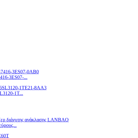
16-3ES07-...
3120-1T...
ύρους...