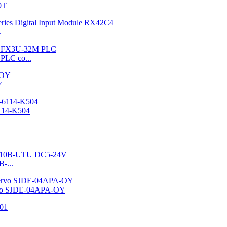
0T
.
PLC co...
Y
114-K504
-...
rvo SJDE-04APA-OY