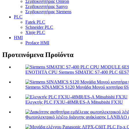
Σερβοκινητήρας Omron
Σερβοκινητήρας Sanyo
Σερβοκινητήρας Siemens
PLC
Fatek PLC
Schneider PLC
Xinje PLC
HMI
Proface HMI
Προτεινόμενα Προϊόντα
ΕΝΟΤΗΤΑ CPU Siemens SIMATIC S7-400 PLC 6ES74
Siemens SINAMICS S120 Μονάδα Μονού κινητήρα 6SL
Ελεγκτής PLC FX3U-48MR/ES-A Mitsubishi FX3U
Φωτοηλεκτρικό λέιζερ διάχυτης ανάκλασης LANBAO ε