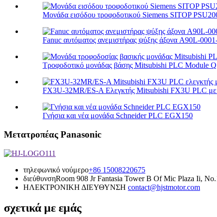
Μονάδα εισόδου τροφοδοτικού Siemens SITOP PSU20
Fanuc αυτόματος ανεμιστήρας ψύξης άξονα A90L-000
Τροφοδοτικό μονάδας βάσης Mitsubishi PLC Module Q S
FX3U-32MR/ES-A Ελεγκτής Mitsubishi FX3U PLC με 
Γνήσια και νέα μονάδα Schneider PLC EGX150
Μετατροπέας Panasonic
τηλεφωνικό νούμερο
+86 15008220675
διεύθυνση
Room 908 Jr Fantasia Tower B Of Mic Plaza Ii, No
ΗΛΕΚΤΡΟΝΙΚΗ ΔΙΕΥΘΥΝΣΗ
contact@hjstmotor.com
σχετικά με εμάς