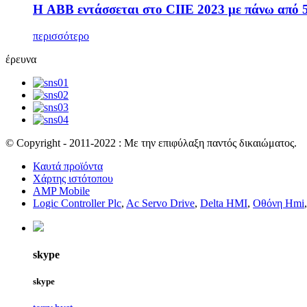
Η ABB εντάσσεται στο CIIE 2023 με πάνω από 5
περισσότερο
έρευνα
© Copyright - 2011-2022 : Με την επιφύλαξη παντός δικαιώματος.
Καυτά προϊόντα
Χάρτης ιστότοπου
AMP Mobile
Logic Controller Plc
,
Ac Servo Drive
,
Delta HMI
,
Οθόνη Hmi
skype
skype