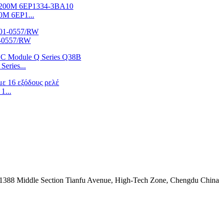
0M 6EP1...
1-0557/RW
eries...
1...
.1388 Middle Section Tianfu Avenue, High-Tech Zone, Chengdu Chin