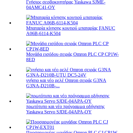
Γνήσιος σερβοκινητήρας Yaskawa SJME-
04AMC41-OY
Μπαταρία κίνησης κουτιού μπαταρίας FANUC
A06B-6114-K504
Μονάδα εισόδου σειράς Omron PLC CP CP1W-
8ED
γνήσιο και νέο ρελέ Omron σειράς G3NA
G3NA-D210B-...
πρωτότυπο και νέο πρόγραμμα οδήγησης
Yaskawa Servo SJDE-04APA-OY
Προσαρμογέας μονάδας Omron PLC CJ CP1W-