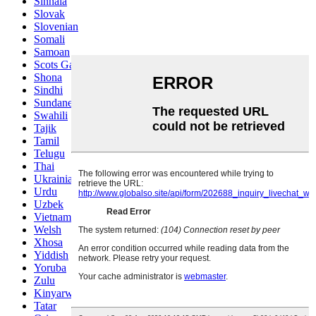
Sinhala
Slovak
Slovenian
Somali
Samoan
Scots Gaelic
Shona
Sindhi
Sundanese
Swahili
Tajik
Tamil
Telugu
Thai
Ukrainian
Urdu
Uzbek
Vietnamese
Welsh
Xhosa
Yiddish
Yoruba
Zulu
Kinyarwanda
Tatar