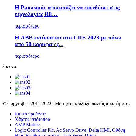
Η Panasonic αποφασίζει να επενδύσει στις
τεχνολογίες R8…
περισσότερο
Η ABB εντάσσεται στο CIIE 2023 με πάνω
από 50 κορυφαίες...
περισσότερο
έρευνα
© Copyright - 2011-2022 : Με την επιφύλαξη παντός δικαιώματος.
Καυτά προϊόντα
Χάρτης ιστότοπου
AMP Mobile
Logic Controller Plc
,
Ac Servo Drive
,
Delta HMI
,
Οθόνη
Hmi
,
Βοηθητικό μοτέρ
,
Teco Servo Drive
,