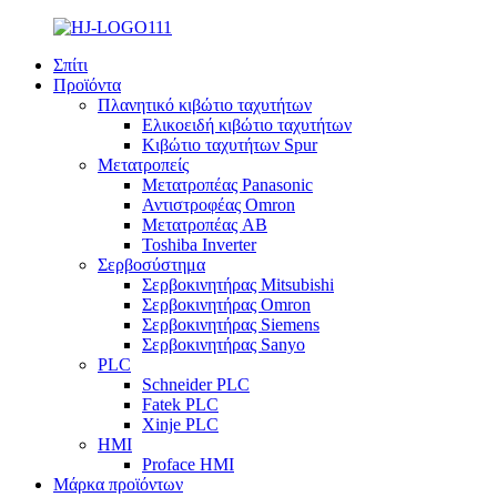
Σπίτι
Προϊόντα
Πλανητικό κιβώτιο ταχυτήτων
Ελικοειδή κιβώτιο ταχυτήτων
Κιβώτιο ταχυτήτων Spur
Μετατροπείς
Μετατροπέας Panasonic
Αντιστροφέας Omron
Μετατροπέας AB
Toshiba Inverter
Σερβοσύστημα
Σερβοκινητήρας Mitsubishi
Σερβοκινητήρας Omron
Σερβοκινητήρας Siemens
Σερβοκινητήρας Sanyo
PLC
Schneider PLC
Fatek PLC
Xinje PLC
HMI
Proface HMI
Μάρκα προϊόντων