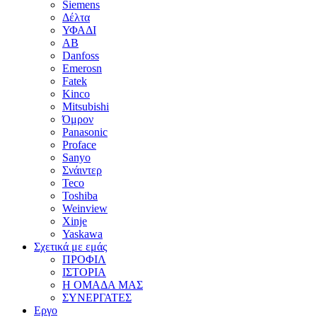
Siemens
Δέλτα
ΥΦΑΔΙ
AB
Danfoss
Emerosn
Fatek
Kinco
Mitsubishi
Όμρον
Panasonic
Proface
Sanyo
Σνάιντερ
Teco
Toshiba
Weinview
Xinje
Yaskawa
Σχετικά με εμάς
ΠΡΟΦΙΛ
ΙΣΤΟΡΙΑ
Η ΟΜΑΔΑ ΜΑΣ
ΣΥΝΕΡΓΑΤΕΣ
Εργο