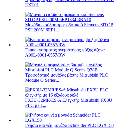
EXT01
Μονάδα εισόδου τροφοδοτικού Siemens SITOP
PSU200M 6EP1...
Fanuc αυτόματος ανεμιστήρας ψύξης άξονα
A90L-0001-0557/RW
Τροφοδοτικό μονάδας βάσης Mitsubishi PLC
Module Q Series...
FX3U-32MR/ES-A Ελεγκτής Mitsubishi FX3U
PLC με 1...
Γνήσια και νέα μονάδα Schneider PLC EGX150