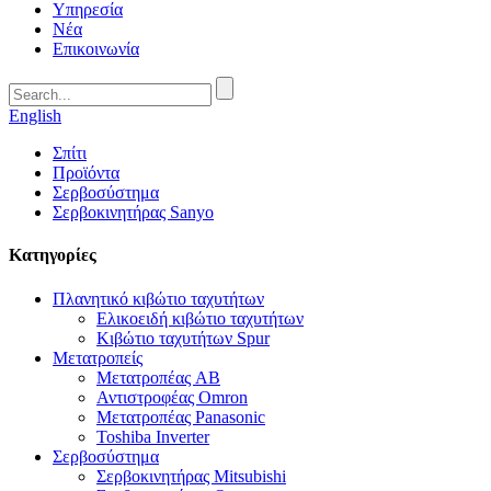
Υπηρεσία
Νέα
Επικοινωνία
English
Σπίτι
Προϊόντα
Σερβοσύστημα
Σερβοκινητήρας Sanyo
Κατηγορίες
Πλανητικό κιβώτιο ταχυτήτων
Ελικοειδή κιβώτιο ταχυτήτων
Κιβώτιο ταχυτήτων Spur
Μετατροπείς
Μετατροπέας AB
Αντιστροφέας Omron
Μετατροπέας Panasonic
Toshiba Inverter
Σερβοσύστημα
Σερβοκινητήρας Mitsubishi