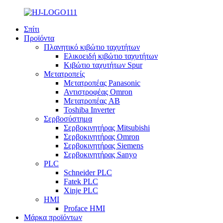
Σπίτι
Προϊόντα
Πλανητικό κιβώτιο ταχυτήτων
Ελικοειδή κιβώτιο ταχυτήτων
Κιβώτιο ταχυτήτων Spur
Μετατροπείς
Μετατροπέας Panasonic
Αντιστροφέας Omron
Μετατροπέας AB
Toshiba Inverter
Σερβοσύστημα
Σερβοκινητήρας Mitsubishi
Σερβοκινητήρας Omron
Σερβοκινητήρας Siemens
Σερβοκινητήρας Sanyo
PLC
Schneider PLC
Fatek PLC
Xinje PLC
HMI
Proface HMI
Μάρκα προϊόντων