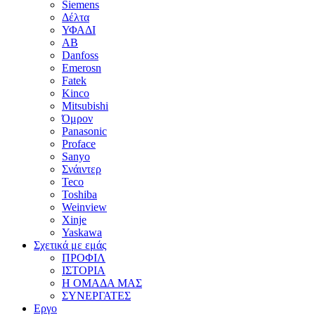
Siemens
Δέλτα
ΥΦΑΔΙ
AB
Danfoss
Emerosn
Fatek
Kinco
Mitsubishi
Όμρον
Panasonic
Proface
Sanyo
Σνάιντερ
Teco
Toshiba
Weinview
Xinje
Yaskawa
Σχετικά με εμάς
ΠΡΟΦΙΛ
ΙΣΤΟΡΙΑ
Η ΟΜΑΔΑ ΜΑΣ
ΣΥΝΕΡΓΑΤΕΣ
Εργο