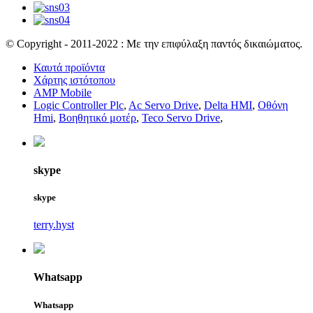
© Copyright - 2011-2022 : Με την επιφύλαξη παντός δικαιώματος.
Καυτά προϊόντα
Χάρτης ιστότοπου
AMP Mobile
Logic Controller Plc
,
Ac Servo Drive
,
Delta HMI
,
Οθόνη
Hmi
,
Βοηθητικό μοτέρ
,
Teco Servo Drive
,
skype
skype
terry.hyst
Whatsapp
Whatsapp