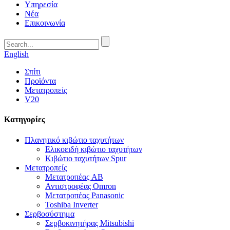
Υπηρεσία
Νέα
Επικοινωνία
English
Σπίτι
Προϊόντα
Μετατροπείς
V20
Κατηγορίες
Πλανητικό κιβώτιο ταχυτήτων
Ελικοειδή κιβώτιο ταχυτήτων
Κιβώτιο ταχυτήτων Spur
Μετατροπείς
Μετατροπέας AB
Αντιστροφέας Omron
Μετατροπέας Panasonic
Toshiba Inverter
Σερβοσύστημα
Σερβοκινητήρας Mitsubishi