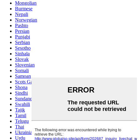
Mongolian
Burmese
Nepali
Norwegian
Pashto
Persian
Punjabi
Serbian
Sesotho
Sinhala
Slovak
Slovenian
Somali
Samoan
Scots Gaelic
Shona
Sindhi
Sundanese
Swahili
Tajik
Tamil
Telugu
Thai
Ukrainian
Urdu