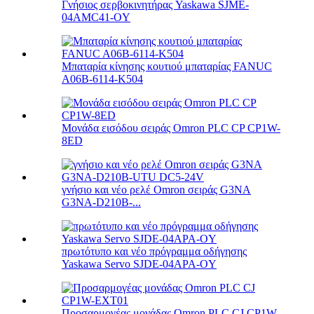
Γνήσιος σερβοκινητήρας Yaskawa SJME-
04AMC41-OY
Μπαταρία κίνησης κουτιού μπαταρίας FANUC
A06B-6114-K504
Μονάδα εισόδου σειράς Omron PLC CP CP1W-
8ED
γνήσιο και νέο ρελέ Omron σειράς G3NA
G3NA-D210B-...
πρωτότυπο και νέο πρόγραμμα οδήγησης
Yaskawa Servo SJDE-04APA-OY
Προσαρμογέας μονάδας Omron PLC CJ CP1W-