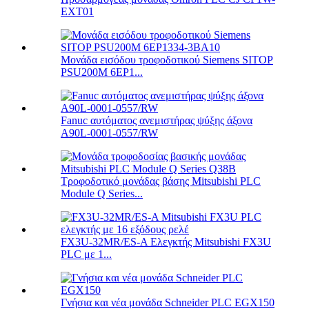
EXT01
Μονάδα εισόδου τροφοδοτικού Siemens SITOP
PSU200M 6EP1...
Fanuc αυτόματος ανεμιστήρας ψύξης άξονα
A90L-0001-0557/RW
Τροφοδοτικό μονάδας βάσης Mitsubishi PLC
Module Q Series...
FX3U-32MR/ES-A Ελεγκτής Mitsubishi FX3U
PLC με 1...
Γνήσια και νέα μονάδα Schneider PLC EGX150